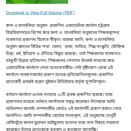
Download or View Full Volume (PDF)
কলা ও মানববিদ্যা অনুষদ প্রকাশিত একাডেমিক জার্নাল চট্টগ্রাম
বিশ্ববিদ্যালয়ের বিশেষ করে কলা ও মানববিদ্যা অনুষদের শিক্ষকবৃন্দের
গবেষণার প্রকাশনা হিসেবে স্বীকৃত। আমরা জানি, কলা ও মানববিদ্যা
অনুষদ জ্ঞানের বিভিন্ন শাখা যেমন, ভাষা, সাহিত্য, শিল্প-সংস্কৃতি, যৌক্তিক
চিন্তা, ধর্ম, ইতিহাস ও ঐতিহ্যে বিস্তৃত রয়েছে। তাই শিক্ষকদের গবেষণাও
বহুমুখী চিন্তার প্রতিফলন। শিক্ষকদের পেশাগত উৎকর্ষ সাধনের জন্য
একাডেমিক জার্নালে লেখা অত্যাবশ্যকীয়। সেই দৃষ্টিকোণ থেকে এই
জার্নালে গবেষণাকর্মের প্রকাশ অত্যন্ত প্রতিযোগিতামূলক। প্রকাশিত
প্রত্যেকটি প্রবন্ধই অন্তত দুইজন রিভিউয়ার কর্তৃক সুপারিশকৃত।
বর্তমান জার্নালে ৪০তম সংখ্যায় ২১টি প্রবন্ধ প্রকাশিত হয়েছে। যারা
প্রকাশনার মাধ্যমে বর্তমান জার্নালকে সমৃদ্ধ করেছেন তাঁদেরকে আমি
অভিনন্দন জানাই। সম্পাদকীয় বোর্ডও এই জার্নালটি প্রকাশ করতে পেরে
আনন্দিত। আমি সম্পাদকীয় বোর্ডের সদস্যবৃন্দ, এই অনুষদের ডেপুটি
রেজিস্ট্রার জনাব মুহাম্মদ আইয়ুবসহ অন্যান্য যারা নানা বিষয়ে সহায়তা
করেছেন তাঁদের প্রত্যেককে ধন্যবাদ ও কৃতজ্ঞতা জানাচ্ছি।