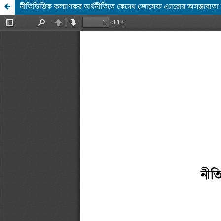
নীতিভিত্তিক কল্যাণকর অর্থনীতিতে কেনেথ জোসেফ এ্যারোর অসম্ভাব্যতা উপ