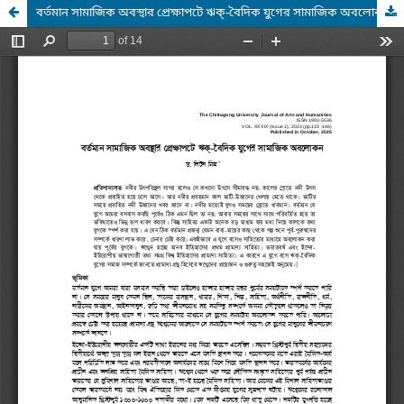
বর্তমান সামাজিক অবস্থার প্রেক্ষাপটে ঋক্-বৈদিক যুগের সামাজিক অবলোকন